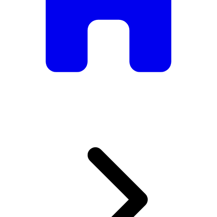
De mesas e cadeiras elegantes a sofás e poltronas de luxo,
temos tudo o que precisa para criar o ambiente perfeito.