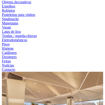
Objetos decorativos
Espelhos
Relógios
Prateleiras para vinhos
Sinalização
Manequins
Varais
Latas de lixo
Tendas / guarda-chuvas
Eletrodomésticos
Pisos
Higiene
Catálogos
Designers
Feiras
Notícias
Contacto