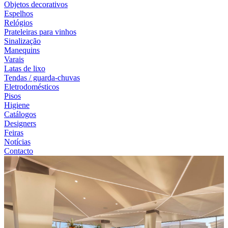
Objetos decorativos
Espelhos
Relógios
Prateleiras para vinhos
Sinalização
Manequins
Varais
Latas de lixo
Tendas / guarda-chuvas
Eletrodomésticos
Pisos
Higiene
Catálogos
Designers
Feiras
Notícias
Contacto