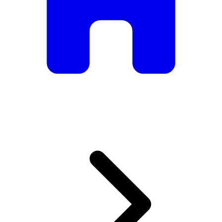
De mesas e cadeiras elegantes a sofás e poltronas de luxo,
temos tudo o que precisa para criar o ambiente perfeito.