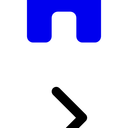
De mesas e cadeiras elegantes a sofás e poltronas de luxo,
temos tudo o que precisa para criar o ambiente perfeito.