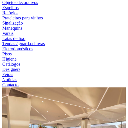
Objetos decorativos
Espelhos
Relógios
Prateleiras para vinhos
Sinalização
Manequins
Varais
Latas de lixo
Tendas / guarda-chuvas
Eletrodomésticos
Pisos
Higiene
Catálogos
Designers
Feiras
Notícias
Contacto