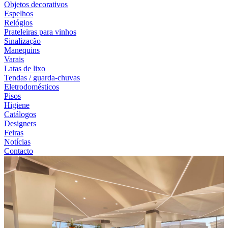
Objetos decorativos
Espelhos
Relógios
Prateleiras para vinhos
Sinalização
Manequins
Varais
Latas de lixo
Tendas / guarda-chuvas
Eletrodomésticos
Pisos
Higiene
Catálogos
Designers
Feiras
Notícias
Contacto