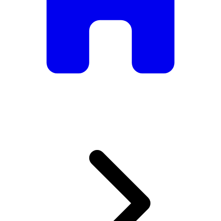
De mesas e cadeiras elegantes a sofás e poltronas de luxo,
temos tudo o que precisa para criar o ambiente perfeito.