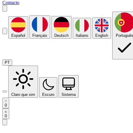
Contacto
Español
Français
Deutsch
Italiano
English
Portuguê
PT
Claro que sim
Escuro
Sistema
0
0