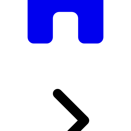
De mesas e cadeiras elegantes a sofás e poltronas de luxo,
temos tudo o que precisa para criar o ambiente perfeito.