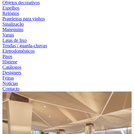
Objetos decorativos
Espelhos
Relógios
Prateleiras para vinhos
Sinalização
Manequins
Varais
Latas de lixo
Tendas / guarda-chuvas
Eletrodomésticos
Pisos
Higiene
Catálogos
Designers
Feiras
Notícias
Contacto