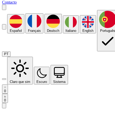
Contacto
Español
Français
Deutsch
Italiano
English
Portuguê
PT
Claro que sim
Escuro
Sistema
0
0