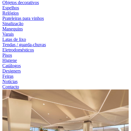
Objetos decorativos
Espelhos
Relógios
Prateleiras para vinhos
Sinalização
Manequins
Varais
Latas de lixo
Tendas / guarda-chuvas
Eletrodomésticos
Pisos
Higiene
Catálogos
Designers
Feiras
Notícias
Contacto