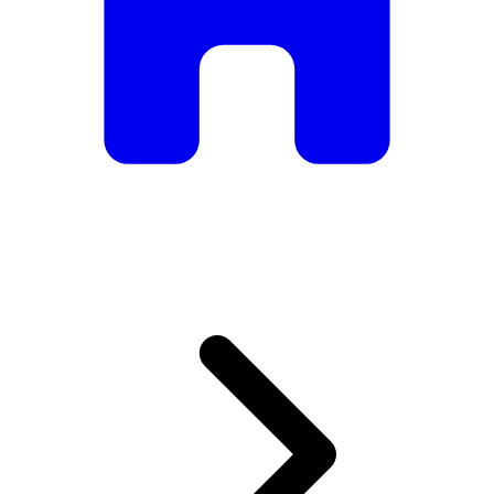
De mesas e cadeiras elegantes a sofás e poltronas de luxo,
temos tudo o que precisa para criar o ambiente perfeito.