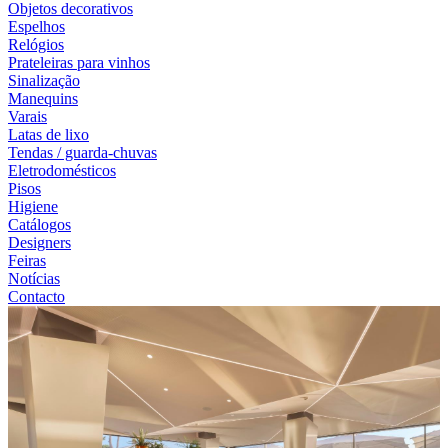
Objetos decorativos
Espelhos
Relógios
Prateleiras para vinhos
Sinalização
Manequins
Varais
Latas de lixo
Tendas / guarda-chuvas
Eletrodomésticos
Pisos
Higiene
Catálogos
Designers
Feiras
Notícias
Contacto