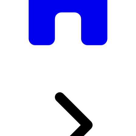
De mesas e cadeiras elegantes a sofás e poltronas de luxo,
temos tudo o que precisa para criar o ambiente perfeito.