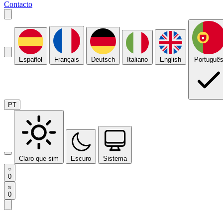
Contacto
Español
Français
Deutsch
Italiano
English
Portuguê
PT
Claro que sim
Escuro
Sistema
0
0