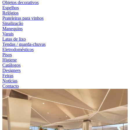
Objetos decorativos
Espelhos
Relógios
Prateleiras para vinhos
Sinalização
Manequins
Varais
Latas de lixo
Tendas / guarda-chuvas
Eletrodomésticos
Pisos
Higiene
Catálogos
Designers
Feiras
Notícias
Contacto