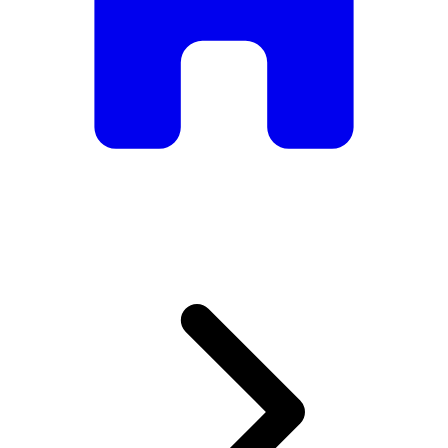
De mesas e cadeiras elegantes a sofás e poltronas de luxo,
temos tudo o que precisa para criar o ambiente perfeito.