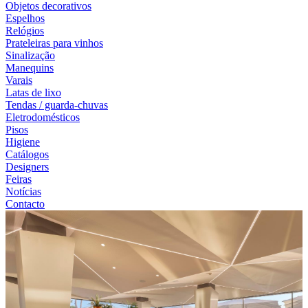
Objetos decorativos
Espelhos
Relógios
Prateleiras para vinhos
Sinalização
Manequins
Varais
Latas de lixo
Tendas / guarda-chuvas
Eletrodomésticos
Pisos
Higiene
Catálogos
Designers
Feiras
Notícias
Contacto