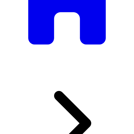
De mesas e cadeiras elegantes a sofás e poltronas de luxo,
temos tudo o que precisa para criar o ambiente perfeito.