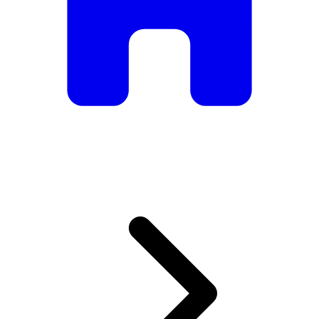
De mesas e cadeiras elegantes a sofás e poltronas de luxo,
temos tudo o que precisa para criar o ambiente perfeito.