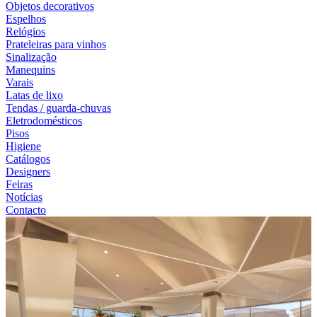
Objetos decorativos
Espelhos
Relógios
Prateleiras para vinhos
Sinalização
Manequins
Varais
Latas de lixo
Tendas / guarda-chuvas
Eletrodomésticos
Pisos
Higiene
Catálogos
Designers
Feiras
Notícias
Contacto