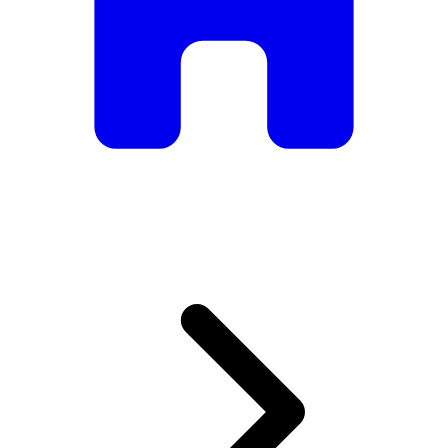
De mesas e cadeiras elegantes a sofás e poltronas de luxo,
temos tudo o que precisa para criar o ambiente perfeito.