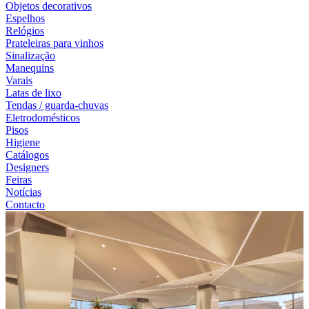
Objetos decorativos
Espelhos
Relógios
Prateleiras para vinhos
Sinalização
Manequins
Varais
Latas de lixo
Tendas / guarda-chuvas
Eletrodomésticos
Pisos
Higiene
Catálogos
Designers
Feiras
Notícias
Contacto