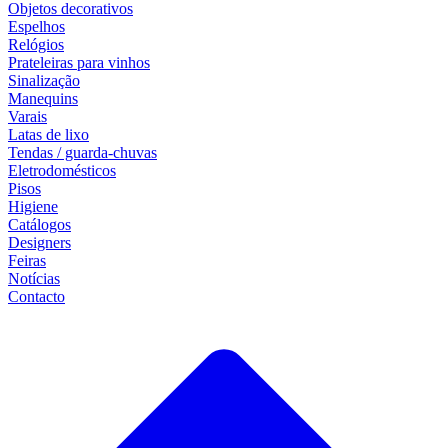
Objetos decorativos
Espelhos
Relógios
Prateleiras para vinhos
Sinalização
Manequins
Varais
Latas de lixo
Tendas / guarda-chuvas
Eletrodomésticos
Pisos
Higiene
Catálogos
Designers
Feiras
Notícias
Contacto