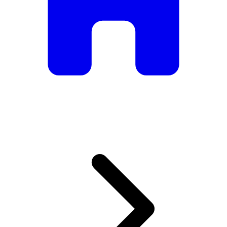
De mesas e cadeiras elegantes a sofás e poltronas de luxo,
temos tudo o que precisa para criar o ambiente perfeito.