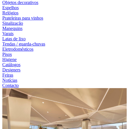
Objetos decorativos
Espelhos
Relógios
Prateleiras para vinhos
Sinalização
Manequins
Varais
Latas de lixo
Tendas / guarda-chuvas
Eletrodomésticos
Pisos
Higiene
Catálogos
Designers
Feiras
Notícias
Contacto