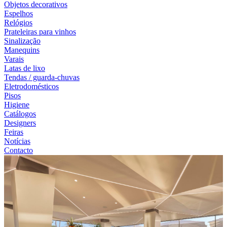
Objetos decorativos
Espelhos
Relógios
Prateleiras para vinhos
Sinalização
Manequins
Varais
Latas de lixo
Tendas / guarda-chuvas
Eletrodomésticos
Pisos
Higiene
Catálogos
Designers
Feiras
Notícias
Contacto