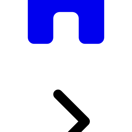
De mesas e cadeiras elegantes a sofás e poltronas de luxo,
temos tudo o que precisa para criar o ambiente perfeito.