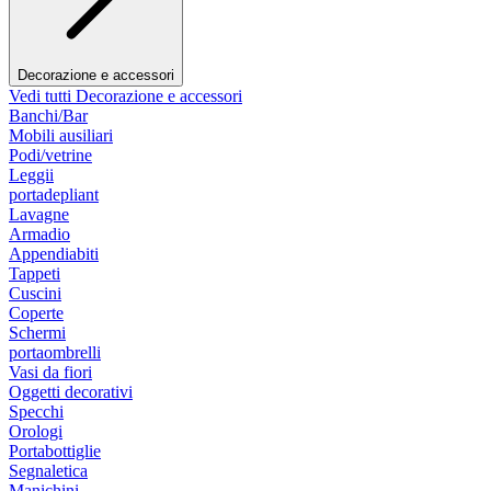
Decorazione e accessori
Vedi tutti Decorazione e accessori
Banchi/Bar
Mobili ausiliari
Podi/vetrine
Leggii
portadepliant
Lavagne
Armadio
Appendiabiti
Tappeti
Cuscini
Coperte
Schermi
portaombrelli
Vasi da fiori
Oggetti decorativi
Specchi
Orologi
Portabottiglie
Segnaletica
Manichini