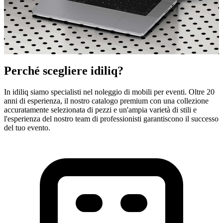
Perché scegliere idiliq?
In idiliq siamo specialisti nel noleggio di mobili per eventi. Oltre 20
anni di esperienza, il nostro catalogo premium con una collezione
idiliq - Il tuo partner in mobili di alta qualità
accuratamente selezionata di pezzi e un'ampia varietà di stili e
l'esperienza del nostro team di professionisti garantiscono il successo
Noleggio Mobili di Design
del tuo evento.
per Eventi
Noleggia mobili di design di alta qualità per il tuo evento.
Tavoli, sedie, sgabelli, divani, poltrone, sedute,
decorazione e illuminazione professionale. Servizio in
tutta Europa.
Visualizza Prodotti