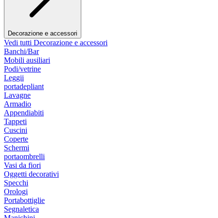
Decorazione e accessori
Vedi tutti Decorazione e accessori
Banchi/Bar
Mobili ausiliari
Podi/vetrine
Leggii
portadepliant
Lavagne
Armadio
Appendiabiti
Tappeti
Cuscini
Coperte
Schermi
portaombrelli
Vasi da fiori
Oggetti decorativi
Specchi
Orologi
Portabottiglie
Segnaletica
Manichini