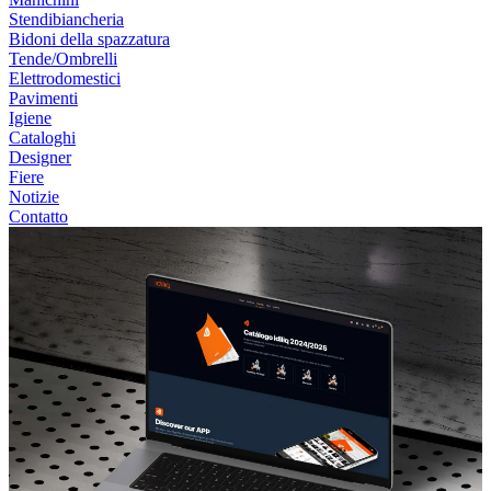
Stendibiancheria
Bidoni della spazzatura
Tende/Ombrelli
Elettrodomestici
Pavimenti
Igiene
Cataloghi
Designer
Fiere
Notizie
Contatto