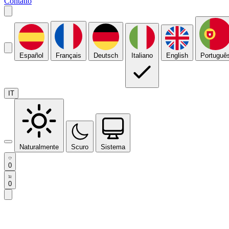
Contatto
Español
Français
Deutsch
Italiano
English
Portuguê
IT
Naturalmente
Scuro
Sistema
0
0