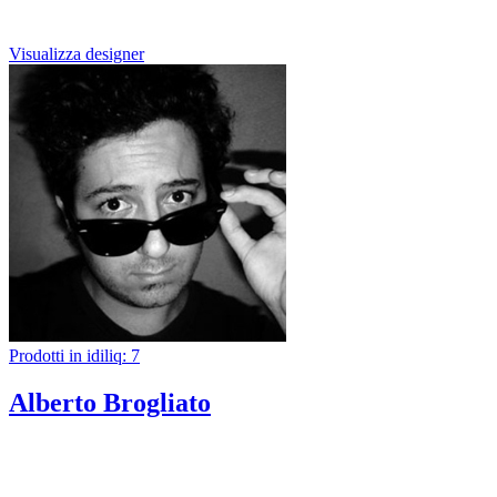
Visualizza designer
Prodotti in idiliq: 7
Alberto Brogliato