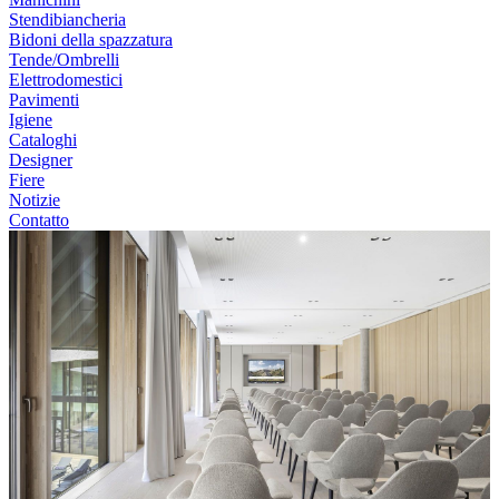
Stendibiancheria
Bidoni della spazzatura
Tende/Ombrelli
Elettrodomestici
Pavimenti
Igiene
Cataloghi
Designer
Fiere
Notizie
Contatto