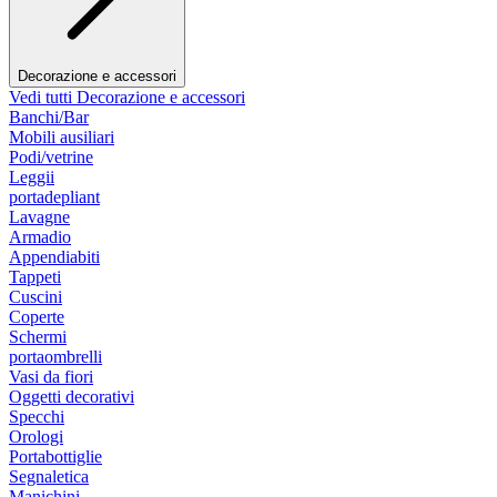
Decorazione e accessori
Vedi tutti Decorazione e accessori
Banchi/Bar
Mobili ausiliari
Podi/vetrine
Leggii
portadepliant
Lavagne
Armadio
Appendiabiti
Tappeti
Cuscini
Coperte
Schermi
portaombrelli
Vasi da fiori
Oggetti decorativi
Specchi
Orologi
Portabottiglie
Segnaletica
Manichini