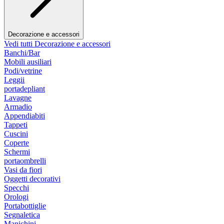
Decorazione e accessori
Vedi tutti Decorazione e accessori
Banchi/Bar
Mobili ausiliari
Podi/vetrine
Leggii
portadepliant
Lavagne
Armadio
Appendiabiti
Tappeti
Cuscini
Coperte
Schermi
portaombrelli
Vasi da fiori
Oggetti decorativi
Specchi
Orologi
Portabottiglie
Segnaletica
Manichini