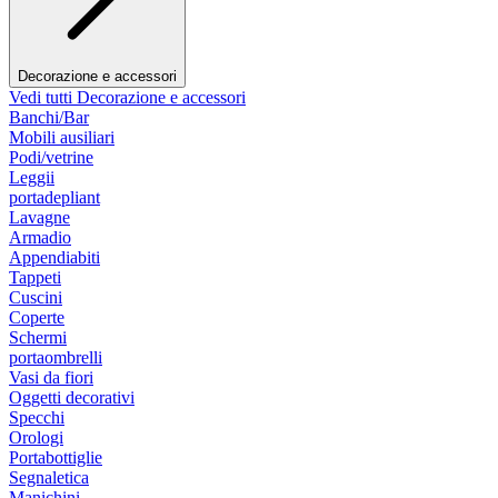
Decorazione e accessori
Vedi tutti Decorazione e accessori
Banchi/Bar
Mobili ausiliari
Podi/vetrine
Leggii
portadepliant
Lavagne
Armadio
Appendiabiti
Tappeti
Cuscini
Coperte
Schermi
portaombrelli
Vasi da fiori
Oggetti decorativi
Specchi
Orologi
Portabottiglie
Segnaletica
Manichini