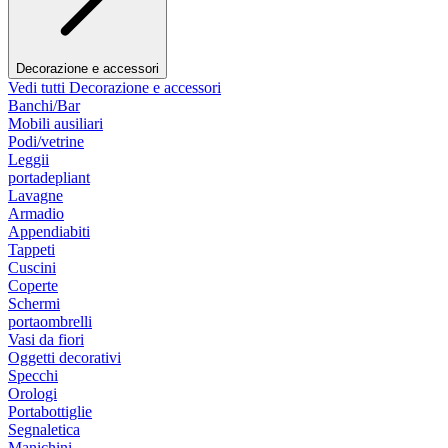
Decorazione e accessori
Vedi tutti Decorazione e accessori
Banchi/Bar
Mobili ausiliari
Podi/vetrine
Leggii
portadepliant
Lavagne
Armadio
Appendiabiti
Tappeti
Cuscini
Coperte
Schermi
portaombrelli
Vasi da fiori
Oggetti decorativi
Specchi
Orologi
Portabottiglie
Segnaletica
Manichini