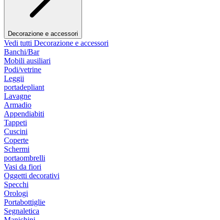
Decorazione e accessori
Vedi tutti Decorazione e accessori
Banchi/Bar
Mobili ausiliari
Podi/vetrine
Leggii
portadepliant
Lavagne
Armadio
Appendiabiti
Tappeti
Cuscini
Coperte
Schermi
portaombrelli
Vasi da fiori
Oggetti decorativi
Specchi
Orologi
Portabottiglie
Segnaletica
Manichini