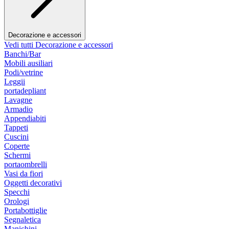
Decorazione e accessori
Vedi tutti Decorazione e accessori
Banchi/Bar
Mobili ausiliari
Podi/vetrine
Leggii
portadepliant
Lavagne
Armadio
Appendiabiti
Tappeti
Cuscini
Coperte
Schermi
portaombrelli
Vasi da fiori
Oggetti decorativi
Specchi
Orologi
Portabottiglie
Segnaletica
Manichini