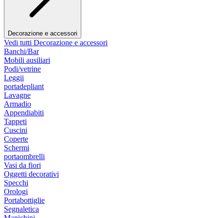
Decorazione e accessori
Vedi tutti Decorazione e accessori
Banchi/Bar
Mobili ausiliari
Podi/vetrine
Leggii
portadepliant
Lavagne
Armadio
Appendiabiti
Tappeti
Cuscini
Coperte
Schermi
portaombrelli
Vasi da fiori
Oggetti decorativi
Specchi
Orologi
Portabottiglie
Segnaletica
Manichini