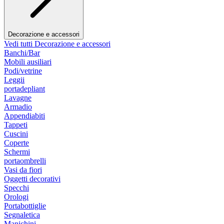
Decorazione e accessori
Vedi tutti Decorazione e accessori
Banchi/Bar
Mobili ausiliari
Podi/vetrine
Leggii
portadepliant
Lavagne
Armadio
Appendiabiti
Tappeti
Cuscini
Coperte
Schermi
portaombrelli
Vasi da fiori
Oggetti decorativi
Specchi
Orologi
Portabottiglie
Segnaletica
Manichini