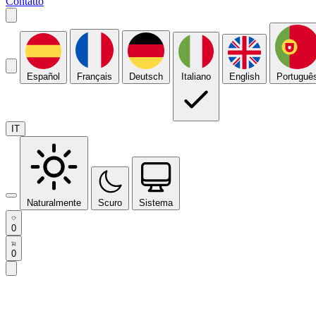
Contatto
Español
Français
Deutsch
Italiano
English
Portuguê
IT
Naturalmente
Scuro
Sistema
0
0