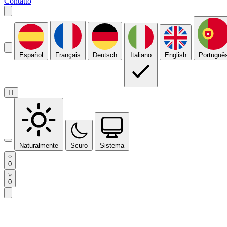
Contatto
Español
Français
Deutsch
Italiano
English
Portuguê
IT
Naturalmente
Scuro
Sistema
0
0