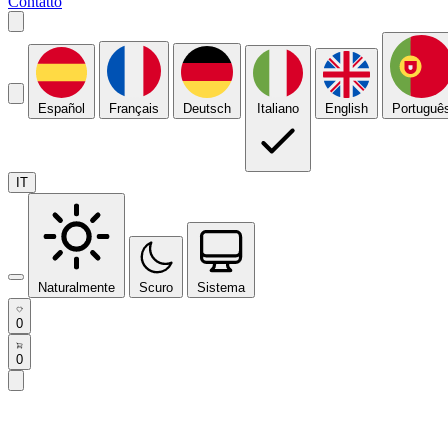
Contatto
Español
Français
Deutsch
Italiano
English
Portuguê
IT
Naturalmente
Scuro
Sistema
0
0