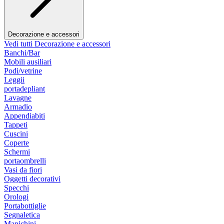
Decorazione e accessori
Vedi tutti Decorazione e accessori
Banchi/Bar
Mobili ausiliari
Podi/vetrine
Leggii
portadepliant
Lavagne
Armadio
Appendiabiti
Tappeti
Cuscini
Coperte
Schermi
portaombrelli
Vasi da fiori
Oggetti decorativi
Specchi
Orologi
Portabottiglie
Segnaletica
Manichini