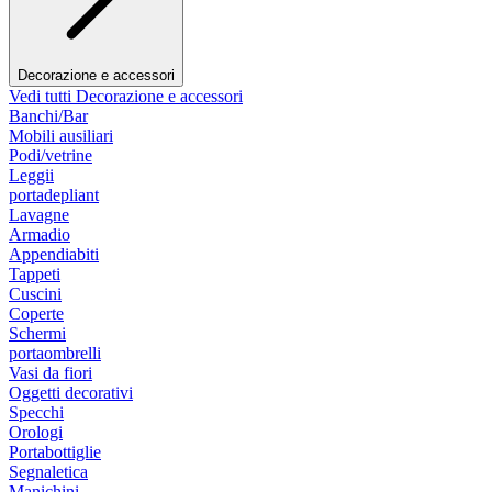
Decorazione e accessori
Vedi tutti Decorazione e accessori
Banchi/Bar
Mobili ausiliari
Podi/vetrine
Leggii
portadepliant
Lavagne
Armadio
Appendiabiti
Tappeti
Cuscini
Coperte
Schermi
portaombrelli
Vasi da fiori
Oggetti decorativi
Specchi
Orologi
Portabottiglie
Segnaletica
Manichini