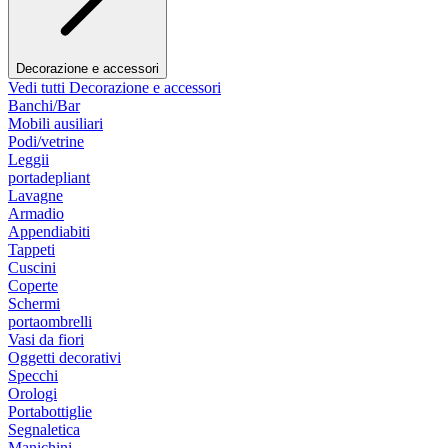
Decorazione e accessori
Vedi tutti Decorazione e accessori
Banchi/Bar
Mobili ausiliari
Podi/vetrine
Leggii
portadepliant
Lavagne
Armadio
Appendiabiti
Tappeti
Cuscini
Coperte
Schermi
portaombrelli
Vasi da fiori
Oggetti decorativi
Specchi
Orologi
Portabottiglie
Segnaletica
Manichini