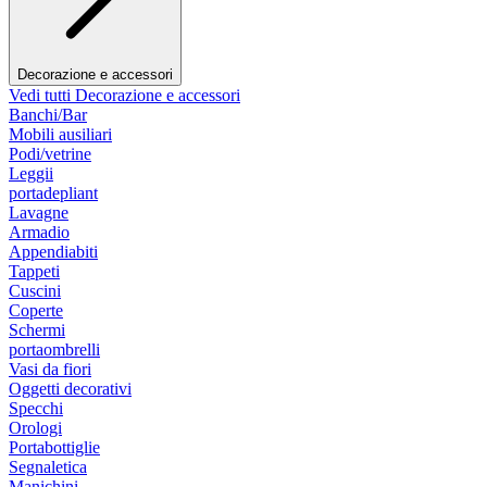
Decorazione e accessori
Vedi tutti Decorazione e accessori
Banchi/Bar
Mobili ausiliari
Podi/vetrine
Leggii
portadepliant
Lavagne
Armadio
Appendiabiti
Tappeti
Cuscini
Coperte
Schermi
portaombrelli
Vasi da fiori
Oggetti decorativi
Specchi
Orologi
Portabottiglie
Segnaletica
Manichini