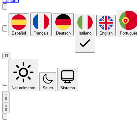
Contatto
Español
Français
Deutsch
Italiano
English
Portuguê
IT
Naturalmente
Scuro
Sistema
0
0