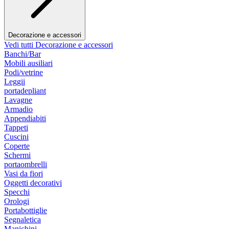
Decorazione e accessori
Vedi tutti Decorazione e accessori
Banchi/Bar
Mobili ausiliari
Podi/vetrine
Leggii
portadepliant
Lavagne
Armadio
Appendiabiti
Tappeti
Cuscini
Coperte
Schermi
portaombrelli
Vasi da fiori
Oggetti decorativi
Specchi
Orologi
Portabottiglie
Segnaletica
Manichini