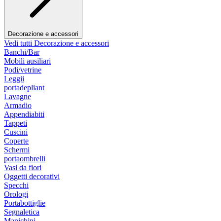
Decorazione e accessori
Vedi tutti Decorazione e accessori
Banchi/Bar
Mobili ausiliari
Podi/vetrine
Leggii
portadepliant
Lavagne
Armadio
Appendiabiti
Tappeti
Cuscini
Coperte
Schermi
portaombrelli
Vasi da fiori
Oggetti decorativi
Specchi
Orologi
Portabottiglie
Segnaletica
Manichini