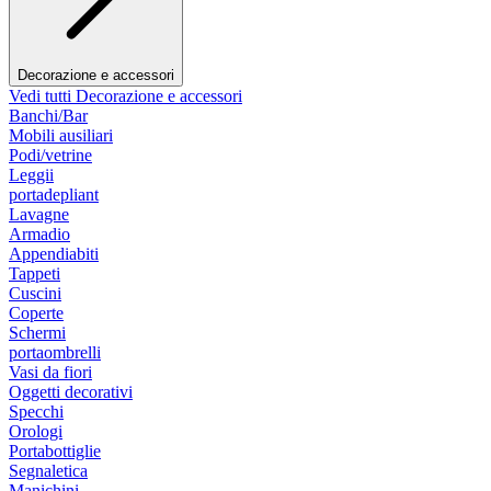
Decorazione e accessori
Vedi tutti Decorazione e accessori
Banchi/Bar
Mobili ausiliari
Podi/vetrine
Leggii
portadepliant
Lavagne
Armadio
Appendiabiti
Tappeti
Cuscini
Coperte
Schermi
portaombrelli
Vasi da fiori
Oggetti decorativi
Specchi
Orologi
Portabottiglie
Segnaletica
Manichini