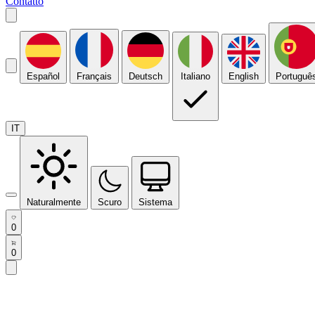
Contatto
Español
Français
Deutsch
Italiano
English
Portuguê
IT
Naturalmente
Scuro
Sistema
0
0