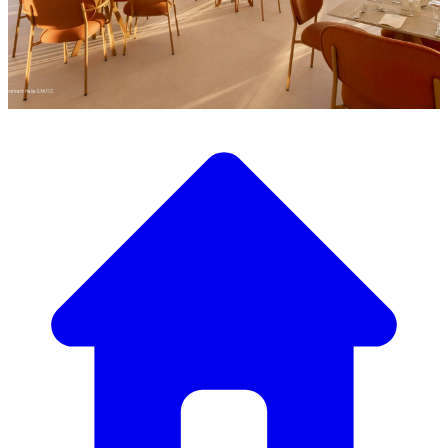
Scopri la nostra ampia selezione di mobili di design
Il Nostro Catalogo Mobili
Dai tavoli e sedie eleganti a divani e poltrone di lusso,
abbiamo tutto il necessario per creare l’atmosfera perfetta.