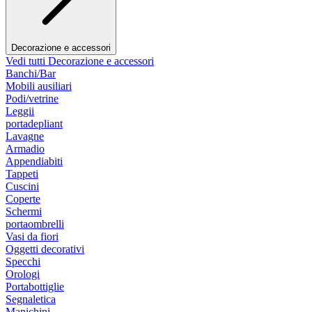
Decorazione e accessori
Vedi tutti Decorazione e accessori
Banchi/Bar
Mobili ausiliari
Podi/vetrine
Leggii
portadepliant
Lavagne
Armadio
Appendiabiti
Tappeti
Cuscini
Coperte
Schermi
portaombrelli
Vasi da fiori
Oggetti decorativi
Specchi
Orologi
Portabottiglie
Segnaletica
Manichini