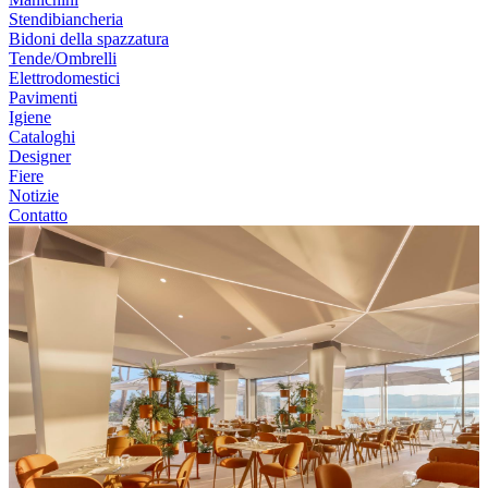
Stendibiancheria
Bidoni della spazzatura
Tende/Ombrelli
Elettrodomestici
Pavimenti
Igiene
Cataloghi
Designer
Fiere
Notizie
Contatto