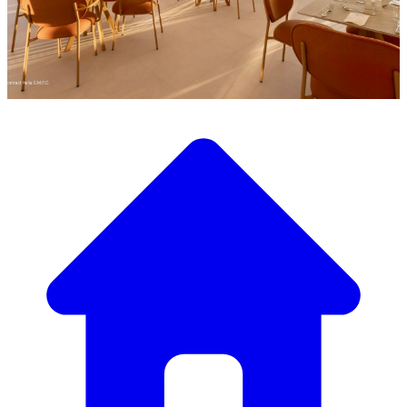
Scopri la nostra ampia selezione di mobili di design
Il Nostro Catalogo Mobili
Dai tavoli e sedie eleganti a divani e poltrone di lusso,
abbiamo tutto il necessario per creare l’atmosfera perfetta.