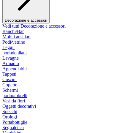
Decorazione e accessori
Vedi tutti Decorazione e accessori
Banchi/Bar
Mobili ausiliari
Podi/vetrine
Leggii
portadepliant
Lavagne
Armadio
Appendiabiti
Tappeti
Cuscini
Coperte
Schermi
portaombrelli
Vasi da fiori
Oggetti decorativi
Specchi
Orologi
Portabottiglie
Segnaletica
Manichini