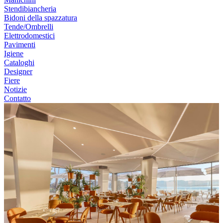
Stendibiancheria
Bidoni della spazzatura
Tende/Ombrelli
Elettrodomestici
Pavimenti
Igiene
Cataloghi
Designer
Fiere
Notizie
Contatto