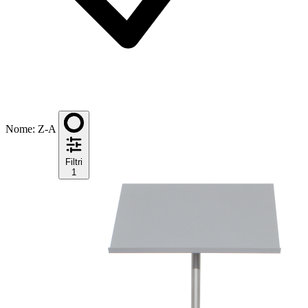
Nome: Z-A
Filtri
1