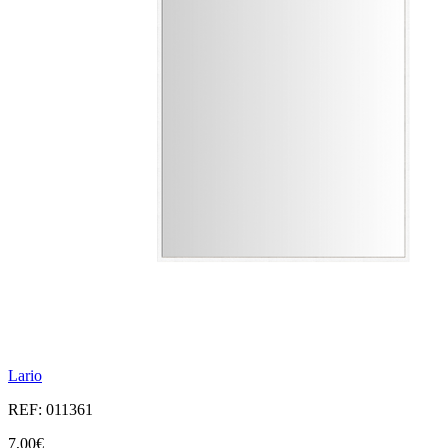
Lario
REF: 011361
7,00€