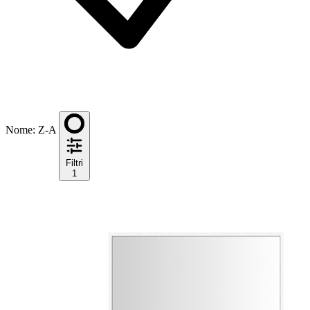
Nome: Z-A
Filtri
1