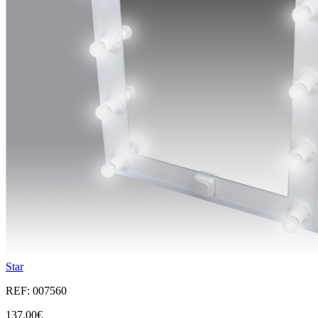
Star
REF: 007560
137,00€