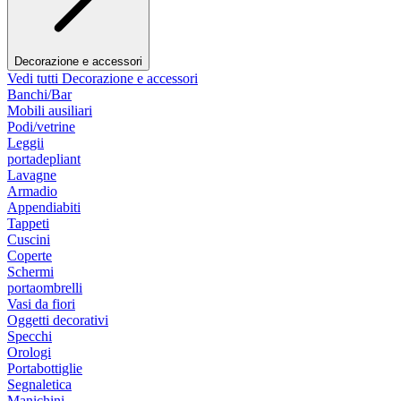
Decorazione e accessori
Vedi tutti Decorazione e accessori
Banchi/Bar
Mobili ausiliari
Podi/vetrine
Leggii
portadepliant
Lavagne
Armadio
Appendiabiti
Tappeti
Cuscini
Coperte
Schermi
portaombrelli
Vasi da fiori
Oggetti decorativi
Specchi
Orologi
Portabottiglie
Segnaletica
Manichini