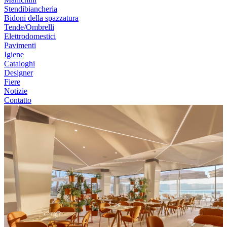
Stendibiancheria
Bidoni della spazzatura
Tende/Ombrelli
Elettrodomestici
Pavimenti
Igiene
Cataloghi
Designer
Fiere
Notizie
Contatto