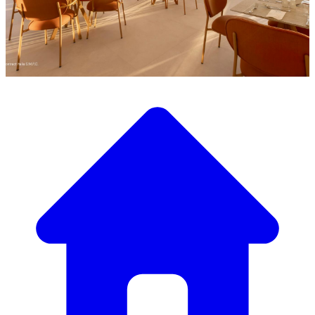
Scopri la nostra ampia selezione di mobili di design
Il Nostro Catalogo Mobili
Dai tavoli e sedie eleganti a divani e poltrone di lusso,
abbiamo tutto il necessario per creare l’atmosfera perfetta.