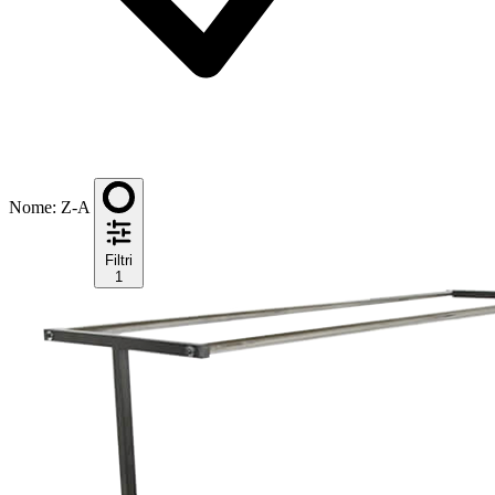
Nome: Z-A
Filtri
1