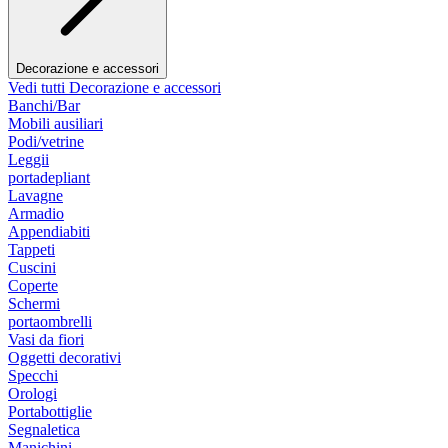
Decorazione e accessori
Vedi tutti Decorazione e accessori
Banchi/Bar
Mobili ausiliari
Podi/vetrine
Leggii
portadepliant
Lavagne
Armadio
Appendiabiti
Tappeti
Cuscini
Coperte
Schermi
portaombrelli
Vasi da fiori
Oggetti decorativi
Specchi
Orologi
Portabottiglie
Segnaletica
Manichini