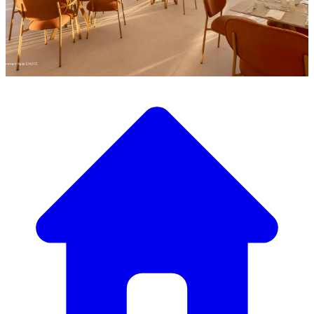
Scopri la nostra ampia selezione di mobili di design
Il Nostro Catalogo Mobili
Dai tavoli e sedie eleganti a divani e poltrone di lusso,
abbiamo tutto il necessario per creare l’atmosfera perfetta.