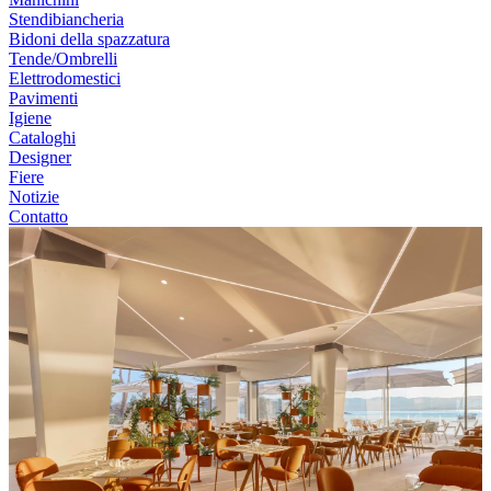
Stendibiancheria
Bidoni della spazzatura
Tende/Ombrelli
Elettrodomestici
Pavimenti
Igiene
Cataloghi
Designer
Fiere
Notizie
Contatto