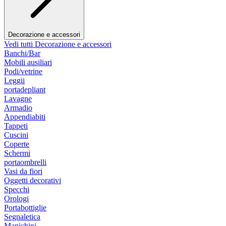
Decorazione e accessori
Vedi tutti Decorazione e accessori
Banchi/Bar
Mobili ausiliari
Podi/vetrine
Leggii
portadepliant
Lavagne
Armadio
Appendiabiti
Tappeti
Cuscini
Coperte
Schermi
portaombrelli
Vasi da fiori
Oggetti decorativi
Specchi
Orologi
Portabottiglie
Segnaletica
Manichini