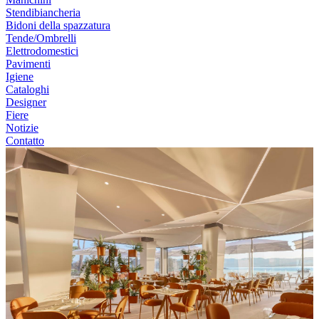
Stendibiancheria
Bidoni della spazzatura
Tende/Ombrelli
Elettrodomestici
Pavimenti
Igiene
Cataloghi
Designer
Fiere
Notizie
Contatto