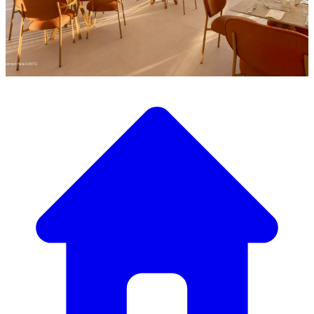
Scopri la nostra ampia selezione di mobili di design
Il Nostro Catalogo Mobili
Dai tavoli e sedie eleganti a divani e poltrone di lusso,
abbiamo tutto il necessario per creare l’atmosfera perfetta.