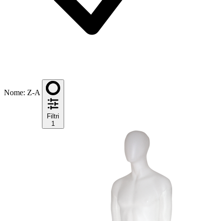
Nome: Z-A
Filtri
1