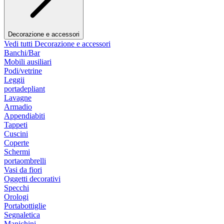
Decorazione e accessori
Vedi tutti Decorazione e accessori
Banchi/Bar
Mobili ausiliari
Podi/vetrine
Leggii
portadepliant
Lavagne
Armadio
Appendiabiti
Tappeti
Cuscini
Coperte
Schermi
portaombrelli
Vasi da fiori
Oggetti decorativi
Specchi
Orologi
Portabottiglie
Segnaletica
Manichini