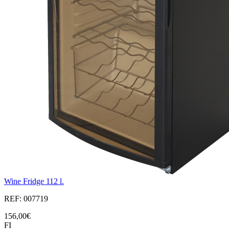
Wine Fridge 112 l.
REF: 007719
156,00€
FI