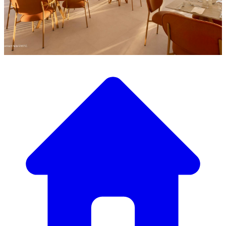
Scopri la nostra ampia selezione di mobili di design
Il Nostro Catalogo Mobili
Dai tavoli e sedie eleganti a divani e poltrone di lusso,
abbiamo tutto il necessario per creare l’atmosfera perfetta.