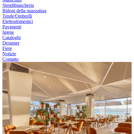
Stendibiancheria
Bidoni della spazzatura
Tende/Ombrelli
Elettrodomestici
Pavimenti
Igiene
Cataloghi
Designer
Fiere
Notizie
Contatto