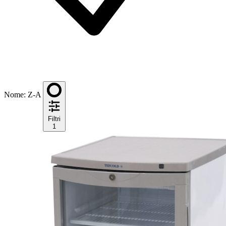
Nome: Z-A
Filtri
1