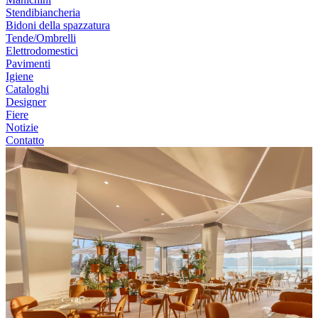
Stendibiancheria
Bidoni della spazzatura
Tende/Ombrelli
Elettrodomestici
Pavimenti
Igiene
Cataloghi
Designer
Fiere
Notizie
Contatto