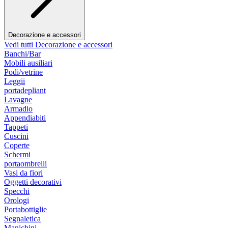
Decorazione e accessori
Vedi tutti Decorazione e accessori
Banchi/Bar
Mobili ausiliari
Podi/vetrine
Leggii
portadepliant
Lavagne
Armadio
Appendiabiti
Tappeti
Cuscini
Coperte
Schermi
portaombrelli
Vasi da fiori
Oggetti decorativi
Specchi
Orologi
Portabottiglie
Segnaletica
Manichini