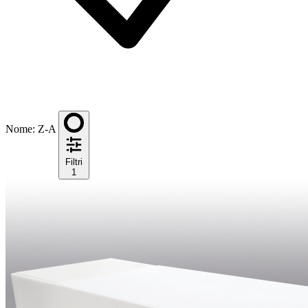
Nome: Z-A
Filtri
1