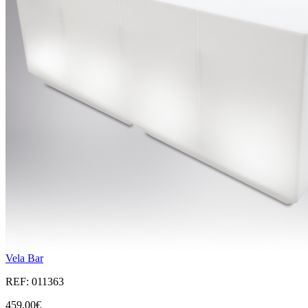
Vela Bar
REF: 011363
459,00€