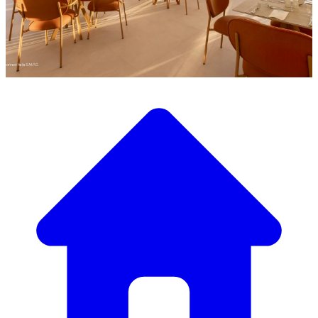
Scopri la nostra ampia selezione di mobili di design
Il Nostro Catalogo Mobili
Dai tavoli e sedie eleganti a divani e poltrone di lusso,
abbiamo tutto il necessario per creare l’atmosfera perfetta.