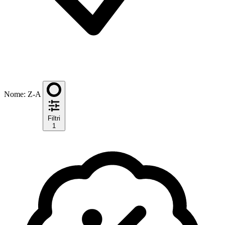
Nome: Z-A
Filtri
1