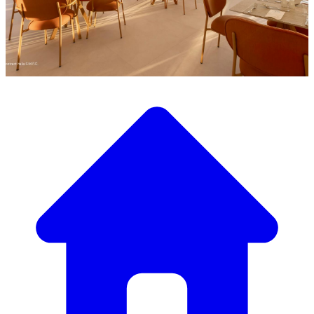
Scopri la nostra ampia selezione di mobili di design
Il Nostro Catalogo Mobili
Dai tavoli e sedie eleganti a divani e poltrone di lusso,
abbiamo tutto il necessario per creare l’atmosfera perfetta.