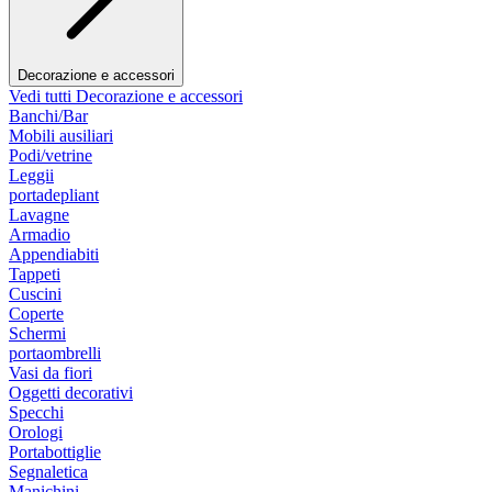
Decorazione e accessori
Vedi tutti Decorazione e accessori
Banchi/Bar
Mobili ausiliari
Podi/vetrine
Leggii
portadepliant
Lavagne
Armadio
Appendiabiti
Tappeti
Cuscini
Coperte
Schermi
portaombrelli
Vasi da fiori
Oggetti decorativi
Specchi
Orologi
Portabottiglie
Segnaletica
Manichini