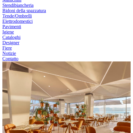
Stendibiancheria
Bidoni della spazzatura
Tende/Ombrelli
Elettrodomestici
Pavimenti
Igiene
Cataloghi
Designer
Fiere
Notizie
Contatto