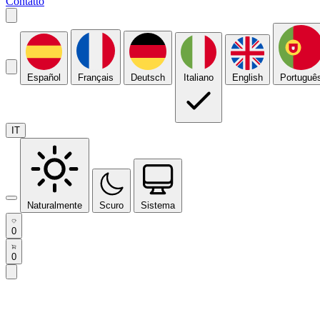
Contatto
Español
Français
Deutsch
Italiano
English
Portuguê
IT
Naturalmente
Scuro
Sistema
0
0