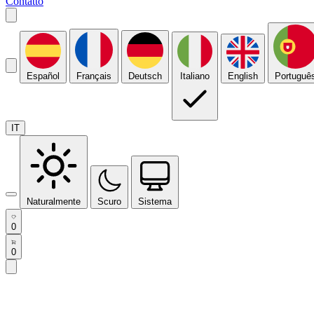
Contatto
Español
Français
Deutsch
Italiano
English
Portuguê
IT
Naturalmente
Scuro
Sistema
0
0